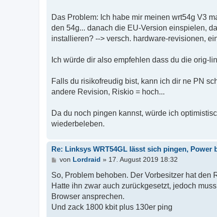
t
r
Das Problem: Ich habe mir meinen wrt54g V3 mal 
a
g
den 54g... danach die EU-Version einspielen, dan
installieren? --> versch. hardware-revisionen, e
Ich würde dir also empfehlen dass du die orig-li
Falls du risikofreudig bist, kann ich dir ne PN s
andere Revision, Riskio = hoch...
Da du noch pingen kannst, würde ich optimistisc
wiederbeleben.
Re: Linksys WRT54GL lässt sich pingen, Power b
B
von
Lordraid
»
17. August 2019 18:32
e
i
So, Problem behoben. Der Vorbesitzer hat den Ro
t
Hatte ihn zwar auch zurückgesetzt, jedoch muss
r
Browser ansprechen.
a
g
Und zack 1800 kbit plus 130er ping