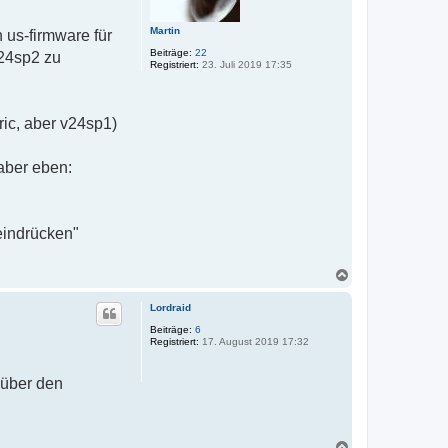
n
Martin
 us-firmware für
Beiträge:
22
 24sp2 zu
Registriert:
23. Juli 2019 17:35
ric, aber v24sp1)
 aber eben:
eindrücken"
N
a
c
Lordraid
h
o
Beiträge:
6
Registriert:
17. August 2019 17:32
b
e
n
 über den
N