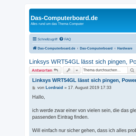
Das-Computerboard.de
Alles rund um das Thema Computer
Schnellzugriff
FAQ
Das-Computerboard.de
Das-Computerboard
Hardware
Linksys WRT54GL lässt sich pingen, Po
Antworten
Linksys WRT54GL lässt sich pingen, Power
B
von
Lordraid
»
17. August 2019 17:33
e
i
Hallo,
t
r
ich werde zwar einer von vielen sein, die das 
a
g
passenden Eintrag finden.
Will einfach nur sicher gehen, dass ich alles pro