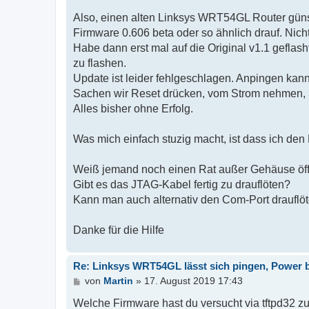
Also, einen alten Linksys WRT54GL Router günst
Firmware 0.606 beta oder so ähnlich drauf. Nicht
Habe dann erst mal auf die Original v1.1 geflas
zu flashen.
Update ist leider fehlgeschlagen. Anpingen kann
Sachen wir Reset drücken, vom Strom nehmen, 30 
Alles bisher ohne Erfolg.
Was mich einfach stuzig macht, ist dass ich den
Weiß jemand noch einen Rat außer Gehäuse öff
Gibt es das JTAG-Kabel fertig zu drauflöten?
Kann man auch alternativ den Com-Port drauflö
Danke für die Hilfe
Re: Linksys WRT54GL lässt sich pingen, Power b
B
von
Martin
»
17. August 2019 17:43
e
i
Welche Firmware hast du versucht via tftpd32 zu 