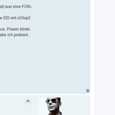
at) war eine FON-
are DD-wrt v24sp2
ce. Power blinkt.
be ich probiert.
N
a
c
h
o
b
e