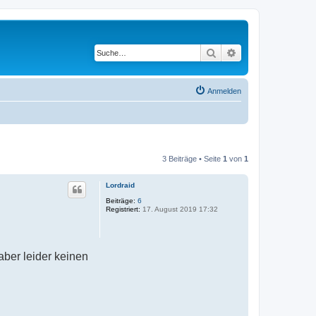
Suche
Erweiterte Suche
Anmelden
3 Beiträge • Seite
1
von
1
Lordraid
Beiträge:
6
Registriert:
17. August 2019 17:32
ber leider keinen