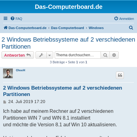
Das-Computerboard.de
FAQ
Anmelden
S
Das-Computerboard.de
Das-Computerboard
Windows
u
2 Windows Betriebssysteme auf 2 verschiedenen
c
Partitionen
h
Suche
Erweiterte
Antworten
e
3 Beiträge • Seite
1
von
1
OleeH
2 Windows Betriebssysteme auf 2 verschiedenen
Partitionen
B
24. Juli 2019 17:20
e
i
Ich habe auf meinem Rechner auf 2 verschiedenen
t
Partitionen WIN 7 und WIN 8.1 installiert
r
und möchte die Version 8.1 auf Win 10 aktualisieren.
a
g