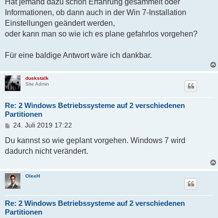
Hat jemand dazu schon Erfahrung gesammelt oder
Informationen, ob dann auch in der Win 7-Installation
Einstellungen geändert werden,
oder kann man so wie ich es plane gefahrlos vorgehen?
Für eine baldige Antwort wäre ich dankbar.
duskstalk
Site Admin
Re: 2 Windows Betriebssysteme auf 2 verschiedenen
Partitionen
B
24. Juli 2019 17:22
e
i
Du kannst so wie geplant vorgehen. Windows 7 wird
t
dadurch nicht verändert.
r
a
g
OleeH
Re: 2 Windows Betriebssysteme auf 2 verschiedenen
Partitionen