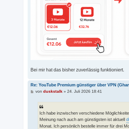
Bei mir hat das bisher zuverlässig funktioniert.
Re: YouTube Premium günstiger über VPN (Ghana,
B
von
duskstalk
»
24. Juli 2026 18:41
e
i
t
r
Ich habe inzwischen verschiedene Möglichkeit
a
g
Meinung nach auch am günstigsten ist aktuell
d
Monat. Ich persönlich bestelle immer für drei Mo