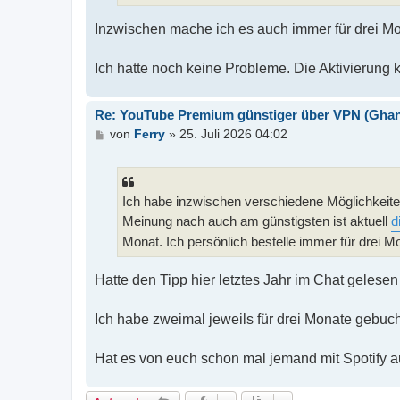
Inzwischen mache ich es auch immer für drei Mo
Ich hatte noch keine Probleme. Die Aktivierung
Re: YouTube Premium günstiger über VPN (Ghana,
B
von
Ferry
»
25. Juli 2026 04:02
e
i
t
r
Ich habe inzwischen verschiedene Möglichkeit
a
g
Meinung nach auch am günstigsten ist aktuell
d
Monat. Ich persönlich bestelle immer für drei Mo
Hatte den Tipp hier letztes Jahr im Chat gelesen
Ich habe zweimal jeweils für drei Monate gebuch
Hat es von euch schon mal jemand mit Spotify 