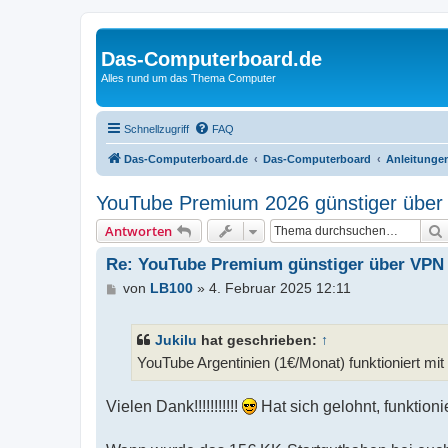
Das-Computerboard.de
Alles rund um das Thema Computer
Schnellzugriff
FAQ
Das-Computerboard.de
Das-Computerboard
Anleitunge
YouTube Premium 2026 günstiger über V
Antworten
Re: YouTube Premium günstiger über VPN (
B
von
LB100
»
4. Februar 2025 12:11
e
i
t
Jukilu
hat geschrieben:
↑
r
YouTube Argentinien (1€/Monat) funktioniert mi
a
g
Vielen Dank!!!!!!!!!!!
Hat sich gelohnt, funktionie