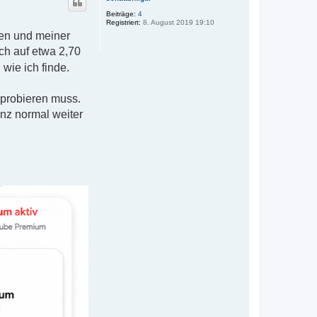
h
a
o
Beiträge:
4
l
Registriert:
8. August 2019 19:10
b
k
e
en und meiner
n
ch auf etwa 2,70
 wie ich finde.
mprobieren muss.
z normal weiter