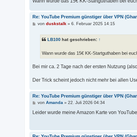
Wann wurde das 15€ KK-Startguthaben bei euc
Re: YouTube Premium günstiger über VPN (Ghana,
B
von
duskstalk
»
6. Februar 2025 14:15
e
i
t
LB100
hat geschrieben:
↑
r
a
g
Wann wurde das 15€ KK-Startguthaben bei euc
Bei mir ca. 2 Tage nach der ersten Nutzung (a
Der Trick scheint jedoch nicht mehr bei allen Use
Re: YouTube Premium günstiger über VPN (Ghana,
B
von
Amanda
»
22. Juli 2026 04:34
e
i
Leider wurde meine Amazon Karte von YouTube n
t
r
a
g
Re: YouTube Premium günstiger über VPN (Ghana,