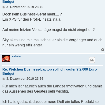
Budget
B
3. Dezember 2019 23:49
e
i
Doch kein Business-Gerät mehr.... ?
t
Ein XPS für den Profi-Einsatz, naja.
r
a
g
Auf meine letzten Vorschläge magst du nicht eingehen?
Skylakes sind minimal schneller als die Vorgänger und auch
nur ein wenig effizienter.
callalus
Re: Welchen Business-Laptop soll ich kaufen? 2.000 Euro
Budget
B
3. Dezember 2019 23:56
e
i
Für mich ist natürlich auch die Langzeitmotivation und damit
t
das Aussehen des Gerätes sehr wichtig.
r
a
g
Ich hatte gedacht, dass der neue Dell ein tolles Produkt sei.