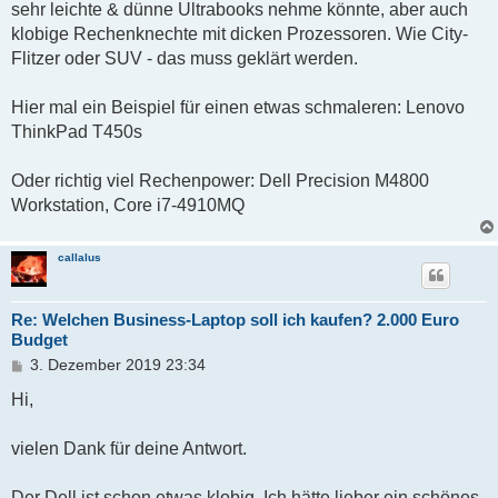
sehr leichte & dünne Ultrabooks nehme könnte, aber auch
klobige Rechenknechte mit dicken Prozessoren. Wie City-
Flitzer oder SUV - das muss geklärt werden.
Hier mal ein Beispiel für einen etwas schmaleren: Lenovo
ThinkPad T450s
Oder richtig viel Rechenpower: Dell Precision M4800
Workstation, Core i7-4910MQ
callalus
Re: Welchen Business-Laptop soll ich kaufen? 2.000 Euro
Budget
B
3. Dezember 2019 23:34
e
i
Hi,
t
r
vielen Dank für deine Antwort.
a
g
Der Dell ist schon etwas klobig. Ich hätte lieber ein schönes