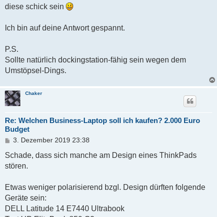
diese schick sein
Ich bin auf deine Antwort gespannt.
P.S.
Sollte natürlich dockingstation-fähig sein wegen dem
Umstöpsel-Dings.
Chaker
Re: Welchen Business-Laptop soll ich kaufen? 2.000 Euro
Budget
B
3. Dezember 2019 23:38
e
i
Schade, dass sich manche am Design eines ThinkPads
t
stören.
r
a
g
Etwas weniger polarisierend bzgl. Design dürften folgende
Geräte sein:
DELL Latitude 14 E7440 Ultrabook