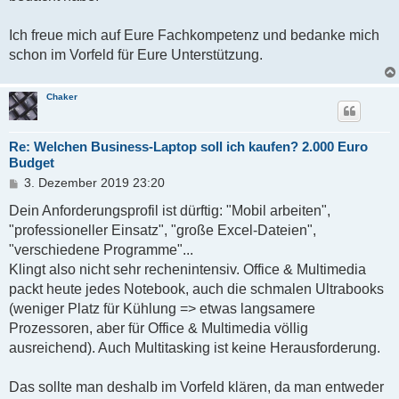
Ich freue mich auf Eure Fachkompetenz und bedanke mich
schon im Vorfeld für Eure Unterstützung.
Chaker
Re: Welchen Business-Laptop soll ich kaufen? 2.000 Euro
Budget
B
3. Dezember 2019 23:20
e
i
Dein Anforderungsprofil ist dürftig: "Mobil arbeiten",
t
"professioneller Einsatz", "große Excel-Dateien",
r
"verschiedene Programme"...
a
g
Klingt also nicht sehr rechenintensiv. Office & Multimedia
packt heute jedes Notebook, auch die schmalen Ultrabooks
(weniger Platz für Kühlung => etwas langsamere
Prozessoren, aber für Office & Multimedia völlig
ausreichend). Auch Multitasking ist keine Herausforderung.
Das sollte man deshalb im Vorfeld klären, da man entweder