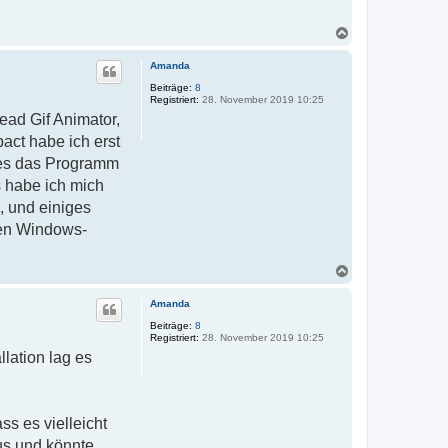
a
t
N
e
n
a
v
c
Amanda
o
h
n
o
Beiträge:
8
d
Registriert:
28. November 2019 10:25
b
u
e
s
ead Gif Animator,
k
n
act habe ich erst
s
t
ch es das Programm
a
l
 habe ich mich
k
, und einiges
hen Windows-
N
a
c
Amanda
h
o
Beiträge:
8
Registriert:
28. November 2019 10:25
b
e
llation lag es
n
s es vielleicht
us und könnte