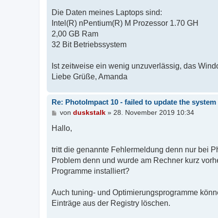
Die Daten meines Laptops sind:
Intel(R) nPentium(R) M Prozessor 1.70 GH
2,00 GB Ram
32 Bit Betriebssystem
Ist zeitweise ein wenig unzuverlässig, das Win
Liebe Grüße, Amanda
Re: PhotoImpact 10 - failed to update the system 
B
von
duskstalk
»
28. November 2019 10:34
e
i
Hallo,
t
r
tritt die genannte Fehlermeldung denn nur bei
a
g
Problem denn und wurde am Rechner kurz vorher
Programme installiert?
Auch tuning- und Optimierungsprogramme können
Einträge aus der Registry löschen.