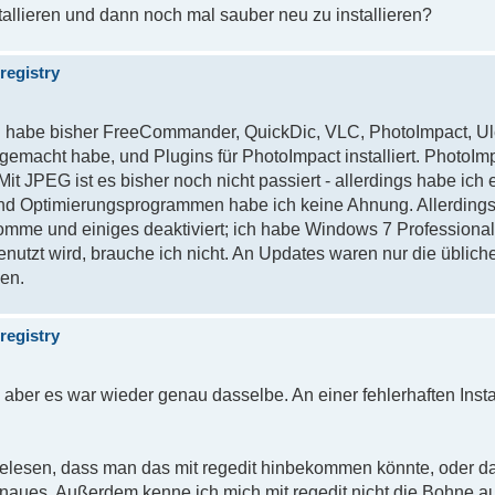
allieren und dann noch mal sauber neu zu installieren?
registry
 ich habe bisher FreeCommander, QuickDic, VLC, PhotoImpact, Ul
gemacht habe, und Plugins für PhotoImpact installiert. PhotoImp
. Mit JPEG ist es bisher noch nicht passiert - allerdings habe i
-und Optimierungsprogrammen habe ich keine Ahnung. Allerdings
ekomme und einiges deaktiviert; ich habe Windows 7 Professional
utzt wird, brauche ich nicht. An Updates waren nur die üblic
den.
registry
 aber es war wieder genau dasselbe. An einer fehlerhaften Insta
elesen, dass man das mit regedit hinbekommen könnte, oder das
Genaues. Außerdem kenne ich mich mit regedit nicht die Bohne a