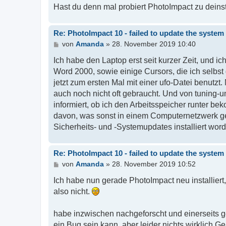
Hast du denn mal probiert PhotoImpact zu deinst
Re: PhotoImpact 10 - failed to update the system 
B
von
Amanda
»
28. November 2019 10:40
e
i
Ich habe den Laptop erst seit kurzer Zeit, und
t
Word 2000, sowie einige Cursors, die ich selbst 
r
jetzt zum ersten Mal mit einer ufo-Datei benutzt
a
g
auch noch nicht oft gebraucht. Und von tuning
informiert, ob ich den Arbeitsspeicher runter b
davon, was sonst in einem Computernetzwerk gen
Sicherheits- und -Systemupdates installiert wor
Re: PhotoImpact 10 - failed to update the system 
B
von
Amanda
»
28. November 2019 10:52
e
i
Ich habe nun gerade PhotoImpact neu installiert,
t
also nicht.
r
a
g
habe inzwischen nachgeforscht und einerseits g
ein Bug sein kann, aber leider nichts wirklich 