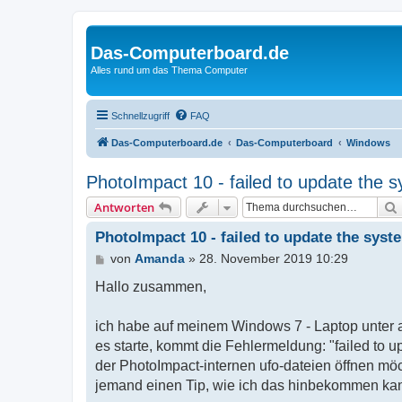
Das-Computerboard.de
Alles rund um das Thema Computer
Schnellzugriff
FAQ
Das-Computerboard.de
Das-Computerboard
Windows
PhotoImpact 10 - failed to update the s
Antworten
PhotoImpact 10 - failed to update the syst
B
von
Amanda
»
28. November 2019 10:29
e
i
Hallo zusammen,
t
r
ich habe auf meinem Windows 7 - Laptop unter 
a
g
es starte, kommt die Fehlermeldung: "failed to up
der PhotoImpact-internen ufo-dateien öffnen mö
jemand einen Tip, wie ich das hinbekommen ka