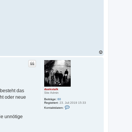
N
a
c
h
o
b
e
n
duskstalk
 besteht das
Site Admin
ht oder neue
Beiträge:
60
Registriert:
23. Juli 2019 15:33
K
Kontaktdaten:
o
n
ie unnötige
t
a
k
t
d