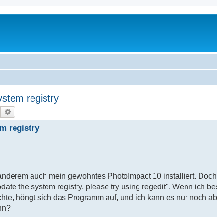
ystem registry
Suche
Erweiterte Suche
em registry
anderem auch mein gewohntes PhotoImpact 10 installiert. Doc
date the system registry, please try using regedit". Wenn ich be
chte, höngt sich das Programm auf, und ich kann es nur noch a
nn?