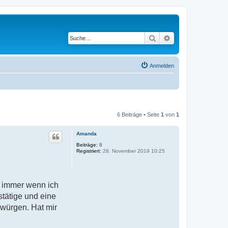
Suche
Erweiterte Suche
Anmelden
6 Beiträge • Seite
1
von
1
Amanda
Beiträge:
8
Registriert:
28. November 2019 10:25
h immer wenn ich
stätige und eine
bwürgen. Hat mir