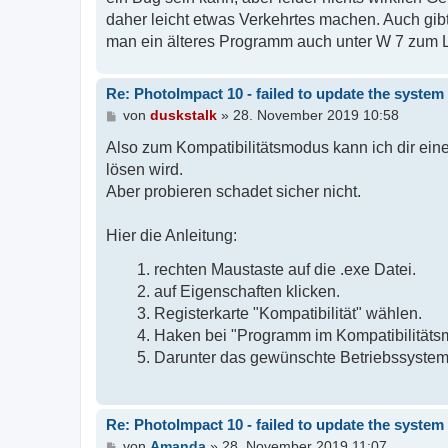
daher leicht etwas Verkehrtes machen. Auch gibt
man ein älteres Programm auch unter W 7 zum L
Re: PhotoImpact 10 - failed to update the system 
B
von
duskstalk
»
28. November 2019 10:58
e
i
Also zum Kompatibilitätsmodus kann ich dir eine
t
lösen wird.
r
Aber probieren schadet sicher nicht.
a
g
Hier die Anleitung:
rechten Maustaste auf die .exe Datei.
auf Eigenschaften klicken.
Registerkarte "Kompatibilität" wählen.
Haken bei "Programm im Kompatibilitäts
Darunter das gewünschte Betriebssyste
Re: PhotoImpact 10 - failed to update the system 
B
von
Amanda
»
28. November 2019 11:07