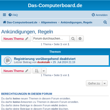
Das-Computerboard.de
FAQ
Anmelden
S
Das-Computerboard.de
Allgemeines
Ankündigungen, Regeln
u
Ankündigungen, Regeln
c
Suche
Erweiterte Suche
Neues Thema
h
1 Thema • Seite
1
von
1
e
Themen
Registrierung vorübergehend deaktiviert
Letzter Beitrag von
duskstalk
«
29. Juli 2024 21:19
Neues Thema
1 Thema • Seite
1
von
1
Gehe zu
BERECHTIGUNGEN IN DIESEM FORUM
Du darfst
keine
neuen Themen in diesem Forum erstellen.
Du darfst
keine
Antworten zu Themen in diesem Forum erstellen.
Du darfst deine Beiträge in diesem Forum
nicht
ändern.
Du darfst deine Beiträge in diesem Forum
nicht
löschen.