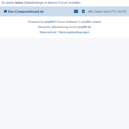
Du darfst
keine
Dateianhänge in diesem Forum erstellen.
Das-Computerboard.de
Alle Zeiten sind
UTC+02:00
Powered by
phpBB
® Forum Software © phpBB Limited
Deutsche Übersetzung durch
phpBB.de
Datenschutz
|
Nutzungsbedingungen