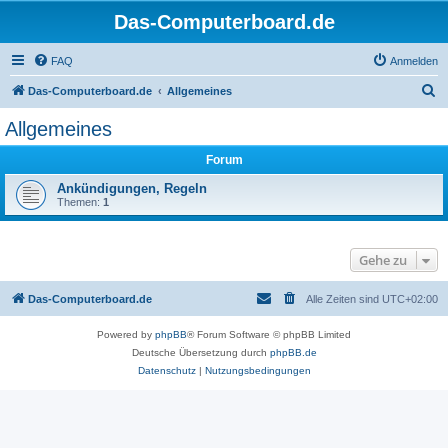
Das-Computerboard.de
FAQ
Anmelden
S
Das-Computerboard.de
Allgemeines
u
Allgemeines
c
Forum
h
e
Ankündigungen, Regeln
Themen:
1
Gehe zu
Das-Computerboard.de
Alle Zeiten sind
UTC+02:00
Powered by
phpBB
® Forum Software © phpBB Limited
Deutsche Übersetzung durch
phpBB.de
Datenschutz
|
Nutzungsbedingungen