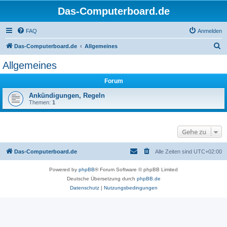
Das-Computerboard.de
FAQ
Anmelden
S
Das-Computerboard.de
Allgemeines
u
Allgemeines
c
Forum
h
e
Ankündigungen, Regeln
Themen:
1
Gehe zu
Das-Computerboard.de
Alle Zeiten sind
UTC+02:00
Powered by
phpBB
® Forum Software © phpBB Limited
Deutsche Übersetzung durch
phpBB.de
Datenschutz
|
Nutzungsbedingungen