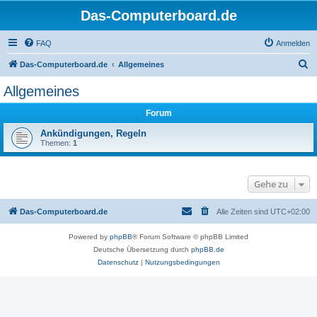
Das-Computerboard.de
FAQ
Anmelden
S
Das-Computerboard.de
Allgemeines
u
Allgemeines
c
Forum
h
e
Ankündigungen, Regeln
Themen:
1
Gehe zu
Das-Computerboard.de
Alle Zeiten sind
UTC+02:00
Powered by
phpBB
® Forum Software © phpBB Limited
Deutsche Übersetzung durch
phpBB.de
Datenschutz
|
Nutzungsbedingungen