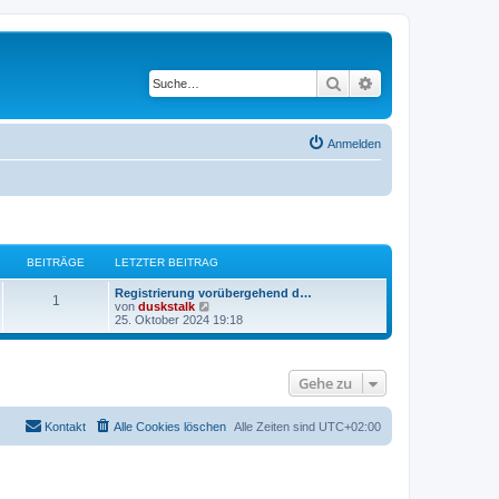
Suche
Erweiterte Suche
Anmelden
BEITRÄGE
LETZTER BEITRAG
Registrierung vorübergehend d…
1
N
von
duskstalk
e
25. Oktober 2024 19:18
u
e
s
t
Gehe zu
e
r
B
e
Kontakt
Alle Cookies löschen
Alle Zeiten sind
UTC+02:00
i
t
r
a
g