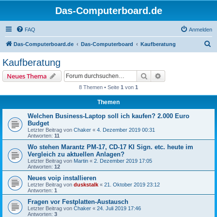
Das-Computerboard.de
FAQ
Anmelden
S
Das-Computerboard.de
Das-Computerboard
Kaufberatung
u
Kaufberatung
c
Suche
Erweiterte Suche
Neues Thema
h
8 Themen • Seite
1
von
1
e
Themen
Welchen Business-Laptop soll ich kaufen? 2.000 Euro
Budget
Letzter Beitrag von
Chaker
«
4. Dezember 2019 00:31
Antworten:
11
Wo stehen Marantz PM-17, CD-17 KI Sign. etc. heute im
Vergleich zu aktuellen Anlagen?
Letzter Beitrag von
Martin
«
2. Dezember 2019 17:05
Antworten:
12
Neues voip installieren
Letzter Beitrag von
duskstalk
«
21. Oktober 2019 23:12
Antworten:
1
Fragen vor Festplatten-Austausch
Letzter Beitrag von
Chaker
«
24. Juli 2019 17:46
Antworten:
3