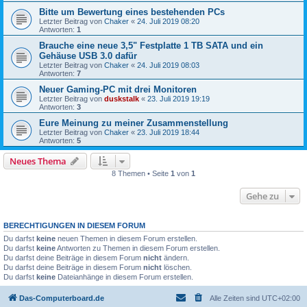
Bitte um Bewertung eines bestehenden PCs
Letzter Beitrag von
Chaker
«
24. Juli 2019 08:20
Antworten:
1
Brauche eine neue 3,5" Festplatte 1 TB SATA und ein
Gehäuse USB 3.0 dafür
Letzter Beitrag von
Chaker
«
24. Juli 2019 08:03
Antworten:
7
Neuer Gaming-PC mit drei Monitoren
Letzter Beitrag von
duskstalk
«
23. Juli 2019 19:19
Antworten:
3
Eure Meinung zu meiner Zusammenstellung
Letzter Beitrag von
Chaker
«
23. Juli 2019 18:44
Antworten:
5
Neues Thema
8 Themen • Seite
1
von
1
Gehe zu
BERECHTIGUNGEN IN DIESEM FORUM
Du darfst
keine
neuen Themen in diesem Forum erstellen.
Du darfst
keine
Antworten zu Themen in diesem Forum erstellen.
Du darfst deine Beiträge in diesem Forum
nicht
ändern.
Du darfst deine Beiträge in diesem Forum
nicht
löschen.
Du darfst
keine
Dateianhänge in diesem Forum erstellen.
Das-Computerboard.de
Alle Zeiten sind
UTC+02:00