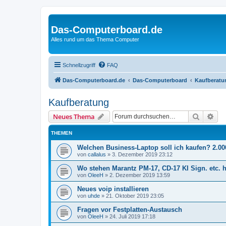
Das-Computerboard.de
Alles rund um das Thema Computer
Schnellzugriff
FAQ
Das-Computerboard.de
Das-Computerboard
Kaufberatu
Kaufberatung
Suche
Erw
Neues Thema
THEMEN
Welchen Business-Laptop soll ich kaufen? 2.0
von
callalus
»
3. Dezember 2019 23:12
Wo stehen Marantz PM-17, CD-17 KI Sign. etc. 
von
OleeH
»
2. Dezember 2019 13:59
Neues voip installieren
von
uhde
»
21. Oktober 2019 23:05
Fragen vor Festplatten-Austausch
von
OleeH
»
24. Juli 2019 17:18