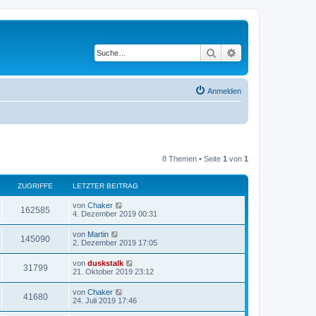
Suche
Erweiterte Suche
Anmelden
8 Themen • Seite
1
von
1
ZUGRIFFE
LETZTER BEITRAG
von
Chaker
162585
4. Dezember 2019 00:31
von
Martin
145090
2. Dezember 2019 17:05
von
duskstalk
31799
21. Oktober 2019 23:12
von
Chaker
41680
24. Juli 2019 17:46