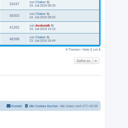
von
Chaker
32437
24. Juli 2019 08:20
von
Chaker
58303
24. Juli 2019 08:03
von
duskstalk
41262
23. Juli 2019 19:19
von
Chaker
48398
23. Juli 2019 18:44
8 Themen • Seite
1
von
1
Gehe zu
Kontakt
Alle Cookies löschen
Alle Zeiten sind
UTC+02:00