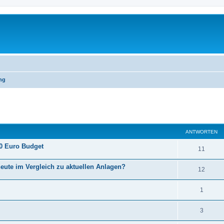
ng
eiterte Suche
ANTWORTEN
00 Euro Budget
11
heute im Vergleich zu aktuellen Anlagen?
12
1
3