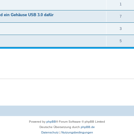
1
nd ein Gehäuse USB 3.0 dafür
7
3
5
Powered by
phpBB
® Forum Software © phpBB Limited
Deutsche Übersetzung durch
phpBB.de
Datenschutz
|
Nutzungsbedingungen