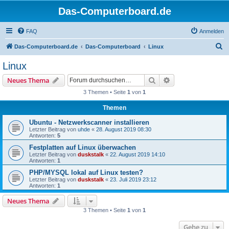
Das-Computerboard.de
FAQ
Anmelden
S
Das-Computerboard.de
Das-Computerboard
Linux
u
Linux
c
Suche
Erweiterte Suche
Neues Thema
h
3 Themen • Seite
1
von
1
e
Themen
Ubuntu - Netzwerkscanner installieren
Letzter Beitrag von
uhde
«
28. August 2019 08:30
Antworten:
5
Festplatten auf Linux überwachen
Letzter Beitrag von
duskstalk
«
22. August 2019 14:10
Antworten:
1
PHP/MYSQL lokal auf Linux testen?
Letzter Beitrag von
duskstalk
«
23. Juli 2019 23:12
Antworten:
1
Neues Thema
3 Themen • Seite
1
von
1
Gehe zu