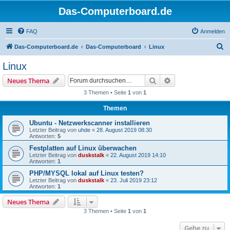
Das-Computerboard.de
FAQ
Anmelden
S
Das-Computerboard.de
Das-Computerboard
Linux
u
Linux
c
Suche
Erweiterte Suche
Neues Thema
h
3 Themen • Seite
1
von
1
e
Themen
Ubuntu - Netzwerkscanner installieren
Letzter Beitrag von
uhde
«
28. August 2019 08:30
Antworten:
5
Festplatten auf Linux überwachen
Letzter Beitrag von
duskstalk
«
22. August 2019 14:10
Antworten:
1
PHP/MYSQL lokal auf Linux testen?
Letzter Beitrag von
duskstalk
«
23. Juli 2019 23:12
Antworten:
1
Neues Thema
3 Themen • Seite
1
von
1
Gehe zu