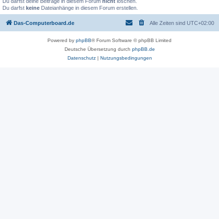
Du darfst deine Beiträge in diesem Forum
nicht
löschen.
Du darfst
keine
Dateianhänge in diesem Forum erstellen.
Das-Computerboard.de
Alle Zeiten sind
UTC+02:00
Powered by
phpBB
® Forum Software © phpBB Limited
Deutsche Übersetzung durch
phpBB.de
Datenschutz
|
Nutzungsbedingungen