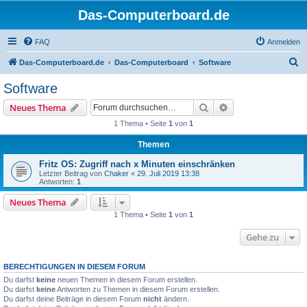
Das-Computerboard.de
FAQ
Anmelden
S
Das-Computerboard.de
Das-Computerboard
Software
u
Software
c
Suche
Erweiterte Suche
Neues Thema
h
1 Thema • Seite
1
von
1
e
Themen
Fritz OS: Zugriff nach x Minuten einschränken
Letzter Beitrag von
Chaker
«
29. Juli 2019 13:38
Antworten:
1
Neues Thema
1 Thema • Seite
1
von
1
Gehe zu
BERECHTIGUNGEN IN DIESEM FORUM
Du darfst
keine
neuen Themen in diesem Forum erstellen.
Du darfst
keine
Antworten zu Themen in diesem Forum erstellen.
Du darfst deine Beiträge in diesem Forum
nicht
ändern.