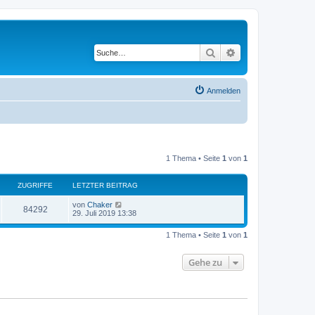
Suche
Erweiterte Suche
Anmelden
1 Thema • Seite
1
von
1
ZUGRIFFE
LETZTER BEITRAG
von
Chaker
84292
29. Juli 2019 13:38
1 Thema • Seite
1
von
1
Gehe zu