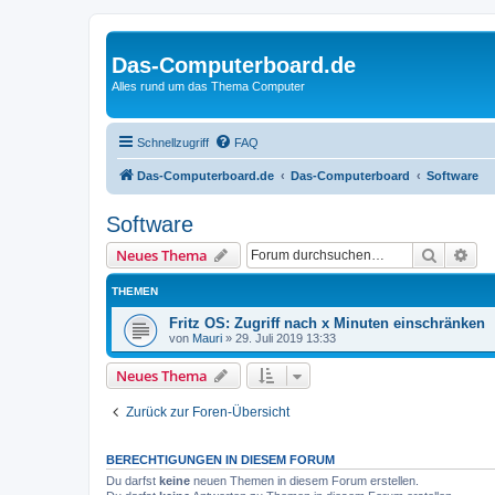
Das-Computerboard.de
Alles rund um das Thema Computer
Schnellzugriff
FAQ
Das-Computerboard.de
Das-Computerboard
Software
Software
Suche
Erw
Neues Thema
THEMEN
Fritz OS: Zugriff nach x Minuten einschränken
von
Mauri
»
29. Juli 2019 13:33
Neues Thema
Zurück zur Foren-Übersicht
BERECHTIGUNGEN IN DIESEM FORUM
Du darfst
keine
neuen Themen in diesem Forum erstellen.