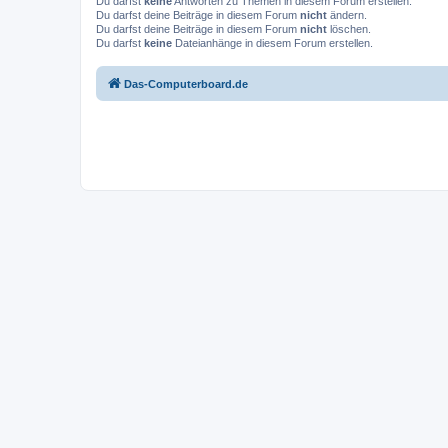
Du darfst
keine
Antworten zu Themen in diesem Forum erstellen.
Du darfst deine Beiträge in diesem Forum
nicht
ändern.
Du darfst deine Beiträge in diesem Forum
nicht
löschen.
Du darfst
keine
Dateianhänge in diesem Forum erstellen.
Das-Computerboard.de