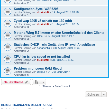
Letzter Beitrag von
Lordraid
«
17. August 2019 18:32
Antworten:
2
Konfiguration Zyxel WAP3205
Letzter Beitrag von
duskstalk
«
14. August 2019 09:20
Antworten:
1
Zyxel wap 3205 v2 schafft nur 130 mbit
Letzter Beitrag von
duskstalk
«
13. August 2019 07:05
Antworten:
3
Motorla Wing 5.7 immer wieder Unterbrüche bei den Clients
Letzter Beitrag von
OleeH
«
12. August 2019 14:17
Antworten:
3
Statisches DHCP - ein Gerät, eine IP, zwei Anschlüsse
Letzter Beitrag von
schattenfigur
«
8. August 2019 19:35
Antworten:
2
CPU fan is low speed or not installed
Letzter Beitrag von
duskstalk
«
31. Juli 2019 11:50
Antworten:
3
Problem mit neuem RAM-Riegel
Letzter Beitrag von
Dirk83
«
24. Juli 2019 21:47
Antworten:
5
Neues Thema
11 Themen • Seite
1
von
1
Gehe zu
BERECHTIGUNGEN IN DIESEM FORUM