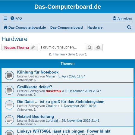
Das-Computerboard.de
FAQ
Anmelden
S
Das-Computerboard.de
Das-Computerboard
Hardware
u
Hardware
c
Suche
Erweiterte Suche
Neues Thema
h
11 Themen • Seite
1
von
1
e
Themen
Kühlung für Notebook
Letzter Beitrag von
Martin
«
5. April 2020 11:57
Antworten:
5
Grafikkarte defekt?
Letzter Beitrag von
duskstalk
«
1. Dezember 2019 20:47
Antworten:
2
Die Datei ... ist zu groß für das Zieldateisystem
Letzter Beitrag von
Chaker
«
1. Dezember 2019 16:34
Antworten:
1
Netzteil-Beurteilung
Letzter Beitrag von
Lordraid
«
29. November 2019 21:41
Antworten:
5
Linksys WRT54GL lässt sich pingen, Power blinkt