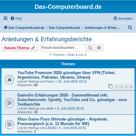
Das-Computerboard.de
FAQ
Anmelden
S
Das-Computerboard.de
Das-Computerboard
Anleitungen & Erfahrungsberichte
u
Anleitungen & Erfahrungsberichte
c
Suche
Erweiterte Suche
Neues Thema
h
3 Themen • Seite
1
von
1
e
Themen
YouTube Premium 2026 günstiger über VPN (Türkei,
Argentinien, Pakistan, Ukraine, Ghana)
Letzter Beitrag von
Ferry
«
12. Juni 2026 10:12
Antworten:
80
1
2
3
4
GamsGo Erfahrungen 2026 - Sammelthread inkl.
Gutscheincode: Spotify, YouTube und Co. günstiger - eure
Testberichte
Letzter Beitrag von
uhde
«
6. Juni 2026 20:41
Antworten:
20
Xbox Game Pass Ultimate günstiger - Angebote,
Preisvergleich (z.b. 12 Monate für 90€)
Letzter Beitrag von
LB100
«
5. Juni 2026 20:31
Antworten:
3