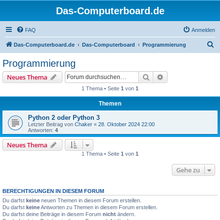
Das-Computerboard.de
FAQ
Anmelden
S
Das-Computerboard.de
Das-Computerboard
Programmierung
u
Programmierung
c
Suche
Erweiterte Suche
Neues Thema
h
1 Thema • Seite
1
von
1
e
Themen
Python 2 oder Python 3
Letzter Beitrag von
Chaker
«
28. Oktober 2024 22:00
Antworten:
4
Neues Thema
1 Thema • Seite
1
von
1
Gehe zu
BERECHTIGUNGEN IN DIESEM FORUM
Du darfst
keine
neuen Themen in diesem Forum erstellen.
Du darfst
keine
Antworten zu Themen in diesem Forum erstellen.
Du darfst deine Beiträge in diesem Forum
nicht
ändern.