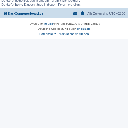
Du darfst deine Beiträge in diesem Forum
nicht
löschen.
Du darfst
keine
Dateianhänge in diesem Forum erstellen.
Das-Computerboard.de
Alle Zeiten sind
UTC+02:00
Powered by
phpBB
® Forum Software © phpBB Limited
Deutsche Übersetzung durch
phpBB.de
Datenschutz
|
Nutzungsbedingungen