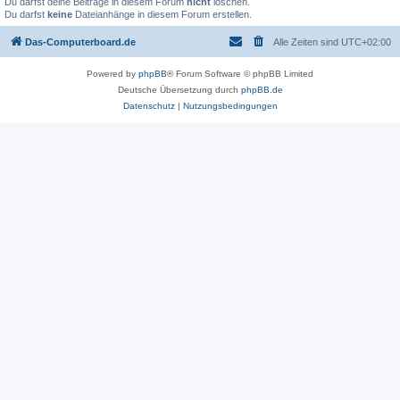
Du darfst deine Beiträge in diesem Forum
nicht
löschen.
Du darfst
keine
Dateianhänge in diesem Forum erstellen.
Das-Computerboard.de
Alle Zeiten sind
UTC+02:00
Powered by
phpBB
® Forum Software © phpBB Limited
Deutsche Übersetzung durch
phpBB.de
Datenschutz
|
Nutzungsbedingungen