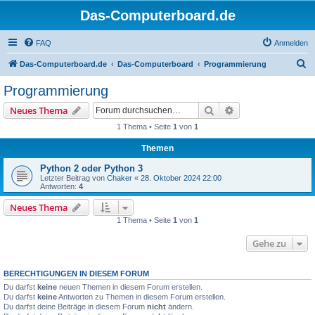
Das-Computerboard.de
FAQ
Anmelden
S
Das-Computerboard.de
Das-Computerboard
Programmierung
u
Programmierung
c
Suche
Erweiterte Suche
Neues Thema
h
1 Thema • Seite
1
von
1
e
Themen
Python 2 oder Python 3
Letzter Beitrag von
Chaker
«
28. Oktober 2024 22:00
Antworten:
4
Neues Thema
1 Thema • Seite
1
von
1
Gehe zu
BERECHTIGUNGEN IN DIESEM FORUM
Du darfst
keine
neuen Themen in diesem Forum erstellen.
Du darfst
keine
Antworten zu Themen in diesem Forum erstellen.
Du darfst deine Beiträge in diesem Forum
nicht
ändern.