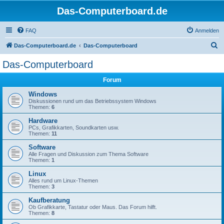
Das-Computerboard.de
FAQ
Anmelden
S
Das-Computerboard.de
Das-Computerboard
u
Das-Computerboard
c
Forum
h
e
Windows
Diskussionen rund um das Betriebssystem Windows
Themen:
6
Hardware
PCs, Grafikkarten, Soundkarten usw.
Themen:
11
Software
Alle Fragen und Diskussion zum Thema Software
Themen:
1
Linux
Alles rund um Linux-Themen
Themen:
3
Kaufberatung
Ob Grafikkarte, Tastatur oder Maus. Das Forum hilft.
Themen:
8