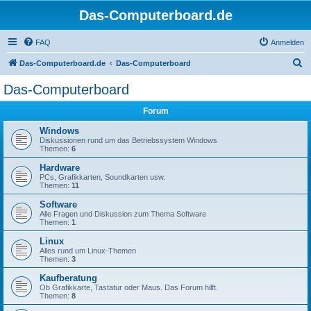
Das-Computerboard.de
FAQ
Anmelden
S
Das-Computerboard.de
Das-Computerboard
u
Das-Computerboard
c
Forum
h
e
Windows
Diskussionen rund um das Betriebssystem Windows
Themen:
6
Hardware
PCs, Grafikkarten, Soundkarten usw.
Themen:
11
Software
Alle Fragen und Diskussion zum Thema Software
Themen:
1
Linux
Alles rund um Linux-Themen
Themen:
3
Kaufberatung
Ob Grafikkarte, Tastatur oder Maus. Das Forum hilft.
Themen:
8