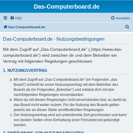
Das-Computerboard.de
FAQ
Anmelden
S
Das-Computerboard.de
u
Das-Computerboard.de - Nutzungsbedingungen
c
h
Mit dem Zugriff auf „Das-Computerboard.de“ („https://www.das-
computerboard.de“) wird zwischen dir und dem Betreiber ein
e
Vertrag mit folgenden Regelungen geschlossen:
1. NUTZUNGSVERTRAG
Mit dem Zugriff auf „Das-Computerboard.de“ (im Folgenden „das
Board“) schließt du einen Nutzungsvertrag mit dem Betreiber des
Boards ab (im Folgenden „Betreiber“) und erklärst dich mit den
nachfolgenden Regelungen einverstanden.
Wenn du mit diesen Regelungen nicht einverstanden bist, so darfst du
das Board nicht weiter nutzen. Für die Nutzung des Boards gelten
jeweils die an dieser Stelle veröffentlichten Regelungen.
Der Nutzungsvertrag wird auf unbestimmte Zeit geschlossen und kann
von beiden Seiten ohne Einhaltung einer Frist jederzeit gekündigt
werden.