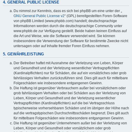
4. GENERAL PUBLIC LICENSE
Du nimmst zur Kenntnis, dass es sich bei phpBB um eine unter der „
GNU General Public License v2
“ (GPL) bereitgestellten Foren-Software
von phpBB Limited (www.phpbb.com) handelt; deutschsprachige
Informationen werden durch die deutschsprachige Community unter
www.phpbb.de zur Verfügung gestellt. Beide haben keinen Einfluss auf
die Art und Weise, wie die Software verwendet wird. Sie können
insbesondere die Verwendung der Software für bestimmte Zwecke nicht
untersagen oder auf Inhalte fremder Foren Einfluss nehmen.
5. GEWÄHRLEISTUNG
Der Betreiber haftet mit Ausnahme der Verletzung von Leben, Körper
und Gesundheit und der Verletzung wesentlicher Vertragspflichten
(Kardinalpflichten) nur für Schäden, die auf ein vorsätzliches oder grob
fahrlässiges Verhalten zurückzuführen sind. Dies gilt auch für mittelbare
Folgeschäden wie insbesondere entgangenen Gewinn.
Die Haftung ist gegenüber Verbrauchern außer bei vorsätzlichem oder
grob fahrlässigem Verhalten oder bei Schäden aus der Verletzung von
Leben, Körper und Gesundheit und der Verletzung wesentlicher
Vertragspflichten (Kardinalpflichten) auf die bei Vertragsschluss
typischerweise vorhersehbaren Schäden und im übrigen der Höhe nach
auf die vertragstypischen Durchschnittsschäden begrenzt. Dies gilt auch
für mittelbare Folgeschäden wie insbesondere entgangenen Gewinn.
Die Haftung ist gegenüber Unternehmern außer bei der Verletzung von
Leben, Körper und Gesundheit oder vorsätzlichem oder grob