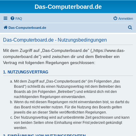
Das-Computerboard.de
FAQ
Anmelden
S
Das-Computerboard.de
u
Das-Computerboard.de - Nutzungsbedingungen
c
h
Mit dem Zugriff auf „Das-Computerboard.de“ („https://www.das-
computerboard.de“) wird zwischen dir und dem Betreiber ein
e
Vertrag mit folgenden Regelungen geschlossen:
1. NUTZUNGSVERTRAG
Mit dem Zugriff auf „Das-Computerboard.de“ (im Folgenden „das
Board“) schließt du einen Nutzungsvertrag mit dem Betreiber des
Boards ab (im Folgenden „Betreiber“) und erklärst dich mit den
nachfolgenden Regelungen einverstanden.
Wenn du mit diesen Regelungen nicht einverstanden bist, so darfst du
das Board nicht weiter nutzen. Für die Nutzung des Boards gelten
jeweils die an dieser Stelle veröffentlichten Regelungen.
Der Nutzungsvertrag wird auf unbestimmte Zeit geschlossen und kann
von beiden Seiten ohne Einhaltung einer Frist jederzeit gekündigt
werden.