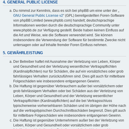
4. GENERAL PUBLIC LICENSE
Du nimmst zur Kenntnis, dass es sich bei phpBB um eine unter der „
GNU General Public License v2
“ (GPL) bereitgestellten Foren-Software
von phpBB Limited (www.phpbb.com) handelt; deutschsprachige
Informationen werden durch die deutschsprachige Community unter
www.phpbb.de zur Verfügung gestellt. Beide haben keinen Einfluss auf
die Art und Weise, wie die Software verwendet wird. Sie können
insbesondere die Verwendung der Software für bestimmte Zwecke nicht
untersagen oder auf Inhalte fremder Foren Einfluss nehmen.
5. GEWÄHRLEISTUNG
Der Betreiber haftet mit Ausnahme der Verletzung von Leben, Körper
und Gesundheit und der Verletzung wesentlicher Vertragspflichten
(Kardinalpflichten) nur für Schäden, die auf ein vorsätzliches oder grob
fahrlässiges Verhalten zurückzuführen sind. Dies gilt auch für mittelbare
Folgeschäden wie insbesondere entgangenen Gewinn.
Die Haftung ist gegenüber Verbrauchern außer bei vorsätzlichem oder
grob fahrlässigem Verhalten oder bei Schäden aus der Verletzung von
Leben, Körper und Gesundheit und der Verletzung wesentlicher
Vertragspflichten (Kardinalpflichten) auf die bei Vertragsschluss
typischerweise vorhersehbaren Schäden und im übrigen der Höhe nach
auf die vertragstypischen Durchschnittsschäden begrenzt. Dies gilt auch
für mittelbare Folgeschäden wie insbesondere entgangenen Gewinn.
Die Haftung ist gegenüber Unternehmern außer bei der Verletzung von
Leben, Körper und Gesundheit oder vorsätzlichem oder grob