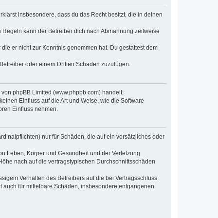
erklärst insbesondere, dass du das Recht besitzt, die in deinen
n Regeln kann der Betreiber dich nach Abmahnung zeitweise
er die er nicht zur Kenntnis genommen hat. Du gestattest dem
 Betreiber oder einem Dritten Schaden zuzufügen.
re von phpBB Limited (www.phpbb.com) handelt;
inen Einfluss auf die Art und Weise, wie die Software
oren Einfluss nehmen.
inalpflichten) nur für Schäden, die auf ein vorsätzliches oder
von Leben, Körper und Gesundheit und der Verletzung
r Höhe nach auf die vertragstypischen Durchschnittsschäden
sigem Verhalten des Betreibers auf die bei Vertragsschluss
lt auch für mittelbare Schäden, insbesondere entgangenen