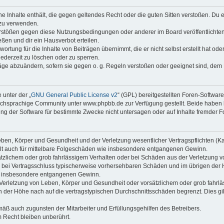
ine Inhalte enthält, die gegen geltendes Recht oder die guten Sitten verstoßen. Du 
 zu verwenden.
erstößen gegen diese Nutzungsbedingungen oder anderer im Board veröffentlichte
ßen und dir ein Hausverbot erteilen.
ortung für die Inhalte von Beiträgen übernimmt, die er nicht selbst erstellt hat od
jederzeit zu löschen oder zu sperren.
räge abzuändern, sofern sie gegen o. g. Regeln verstoßen oder geeignet sind, dem
 unter der „
GNU General Public License v2
“ (GPL) bereitgestellten Foren-Softwa
chsprachige Community unter www.phpbb.de zur Verfügung gestellt. Beide haben ke
g der Software für bestimmte Zwecke nicht untersagen oder auf Inhalte fremder F
ben, Körper und Gesundheit und der Verletzung wesentlicher Vertragspflichten (Kard
gilt auch für mittelbare Folgeschäden wie insbesondere entgangenen Gewinn.
ätzlichem oder grob fahrlässigem Verhalten oder bei Schäden aus der Verletzung 
 die bei Vertragsschluss typischerweise vorhersehbaren Schäden und im übrigen de
wie insbesondere entgangenen Gewinn.
erletzung von Leben, Körper und Gesundheit oder vorsätzlichem oder grob fahrläs
der Höhe nach auf die vertragstypischen Durchschnittsschäden begrenzt. Dies gi
mäß auch zugunsten der Mitarbeiter und Erfüllungsgehilfen des Betreibers.
 Recht bleiben unberührt.