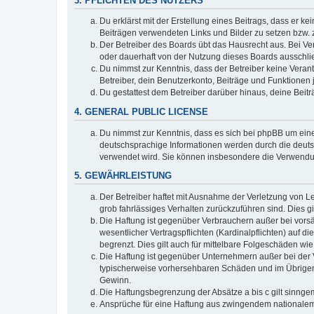
3. PFLICHTEN DES NUTZERS
Du erklärst mit der Erstellung eines Beitrags, dass er ke
Beiträgen verwendeten Links und Bilder zu setzen bzw.
Der Betreiber des Boards übt das Hausrecht aus. Bei V
oder dauerhaft von der Nutzung dieses Boards ausschlie
Du nimmst zur Kenntnis, dass der Betreiber keine Verantw
Betreiber, dein Benutzerkonto, Beiträge und Funktionen 
Du gestattest dem Betreiber darüber hinaus, deine Beit
4. GENERAL PUBLIC LICENSE
Du nimmst zur Kenntnis, dass es sich bei phpBB um eine
deutschsprachige Informationen werden durch die deuts
verwendet wird. Sie können insbesondere die Verwendun
5. GEWÄHRLEISTUNG
Der Betreiber haftet mit Ausnahme der Verletzung von Le
grob fahrlässiges Verhalten zurückzuführen sind. Dies 
Die Haftung ist gegenüber Verbrauchern außer bei vors
wesentlicher Vertragspflichten (Kardinalpflichten) auf
begrenzt. Dies gilt auch für mittelbare Folgeschäden 
Die Haftung ist gegenüber Unternehmern außer bei der V
typischerweise vorhersehbaren Schäden und im Übrigen 
Gewinn.
Die Haftungsbegrenzung der Absätze a bis c gilt sinnge
Ansprüche für eine Haftung aus zwingendem nationalem