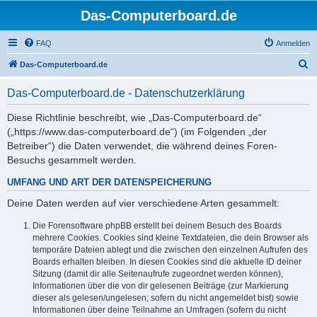
Das-Computerboard.de
FAQ
Anmelden
S
Das-Computerboard.de
u
Das-Computerboard.de - Datenschutzerklärung
c
h
Diese Richtlinie beschreibt, wie „Das-Computerboard.de“
(„https://www.das-computerboard.de“) (im Folgenden „der
e
Betreiber“) die Daten verwendet, die während deines Foren-
Besuchs gesammelt werden.
UMFANG UND ART DER DATENSPEICHERUNG
Deine Daten werden auf vier verschiedene Arten gesammelt:
Die Forensoftware phpBB erstellt bei deinem Besuch des Boards
mehrere Cookies. Cookies sind kleine Textdateien, die dein Browser als
temporäre Dateien ablegt und die zwischen den einzelnen Aufrufen des
Boards erhalten bleiben. In diesen Cookies sind die aktuelle ID deiner
Sitzung (damit dir alle Seitenaufrufe zugeordnet werden können),
Informationen über die von dir gelesenen Beiträge (zur Markierung
dieser als gelesen/ungelesen; sofern du nicht angemeldet bist) sowie
Informationen über deine Teilnahme an Umfragen (sofern du nicht