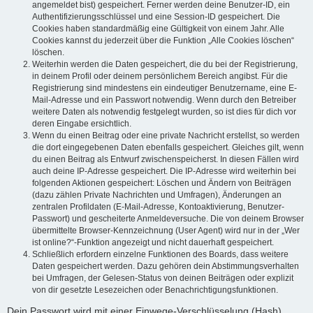
angemeldet bist) gespeichert. Ferner werden deine Benutzer-ID, ein
Authentifizierungsschlüssel und eine Session-ID gespeichert. Die
Cookies haben standardmäßig eine Gültigkeit von einem Jahr. Alle
Cookies kannst du jederzeit über die Funktion „Alle Cookies löschen“
löschen.
Weiterhin werden die Daten gespeichert, die du bei der Registrierung,
in deinem Profil oder deinem persönlichem Bereich angibst. Für die
Registrierung sind mindestens ein eindeutiger Benutzername, eine E-
Mail-Adresse und ein Passwort notwendig. Wenn durch den Betreiber
weitere Daten als notwendig festgelegt wurden, so ist dies für dich vor
deren Eingabe ersichtlich.
Wenn du einen Beitrag oder eine private Nachricht erstellst, so werden
die dort eingegebenen Daten ebenfalls gespeichert. Gleiches gilt, wenn
du einen Beitrag als Entwurf zwischenspeicherst. In diesen Fällen wird
auch deine IP-Adresse gespeichert. Die IP-Adresse wird weiterhin bei
folgenden Aktionen gespeichert: Löschen und Ändern von Beiträgen
(dazu zählen Private Nachrichten und Umfragen), Änderungen an
zentralen Profildaten (E-Mail-Adresse, Kontoaktivierung, Benutzer-
Passwort) und gescheiterte Anmeldeversuche. Die von deinem Browser
übermittelte Browser-Kennzeichnung (User Agent) wird nur in der „Wer
ist online?“-Funktion angezeigt und nicht dauerhaft gespeichert.
Schließlich erfordern einzelne Funktionen des Boards, dass weitere
Daten gespeichert werden. Dazu gehören dein Abstimmungsverhalten
bei Umfragen, der Gelesen-Status von deinen Beiträgen oder explizit
von dir gesetzte Lesezeichen oder Benachrichtigungsfunktionen.
Dein Passwort wird mit einer Einwege-Verschlüsselung (Hash)