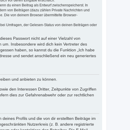
dich vor deren Eingabe ersichtlich.
wenn du einen Beitrag als Entwurf zwischenspeicherst. In
dern von Beiträgen (dazu zählen Private Nachrichten und
e. Die von deinem Browser übermittelte Browser-
 bei Umfragen, der Gelesen-Status von deinen Beiträgen oder
dieses Passwort nicht auf einer Vielzahl von
 um. Insbesondere wird dich kein Vertreter des
ergessen haben, so kannst du die Funktion „Ich habe
resse und sendet anschließend ein neu generiertes
reiben und anbieten zu können.
ie den Interessen Dritter, Zeitpunkte von Zugriffen
fern dies zur Gefahrenabwehr oder zur rechtlichen
eines Profils und die von dir erstellten Beiträge im
ngeschränkten Nutzerkreis (z. B. andere registrierte