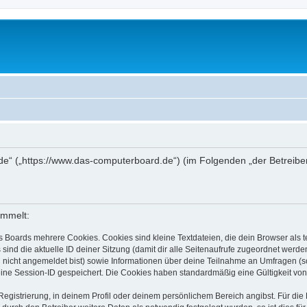
de“ („https://www.das-computerboard.de“) (im Folgenden „der Betreibe
ammelt:
s Boards mehrere Cookies. Cookies sind kleine Textdateien, die dein Browser als
 sind die aktuelle ID deiner Sitzung (damit dir alle Seitenaufrufe zugeordnet werd
u nicht angemeldet bist) sowie Informationen über deine Teilnahme an Umfragen (s
eine Session-ID gespeichert. Die Cookies haben standardmäßig eine Gültigkeit von 
Registrierung, in deinem Profil oder deinem persönlichem Bereich angibst. Für di