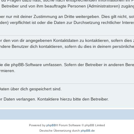
n du Fragen dazu hast, suche nach entsprechenden Informationen im Fo
n Betreiber und von ihm beauftragte Personen (Administratoren) zugäng
r nur mit deiner Zustimmung an Dritte weitergeben. Dies gilt nicht, s
n) verpflichtet ist oder die Daten zur Durchsetzung rechtlicher Interes
er den von dir angegebenen Kontaktdaten zu kontaktieren, sofern dies 
andere Benutzer dich kontaktieren, sofern du dies in deinem persönliche
, die die phpBB-Software umfassen. Sofern der Betreiber in anderen Be
ormieren.
 Daten über dich gespeichert sind.
 Daten verlangen. Kontaktiere hierzu bitte den Betreiber.
Powered by
phpBB
® Forum Software © phpBB Limited
Deutsche Übersetzung durch
phpBB.de