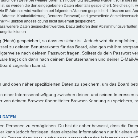
rch den Betreiber weitere Daten als notwendig festgelegt wurden, so ist dies für 
llst, so werden die dort eingegebenen Daten ebenfalls gespeichert. Gleiches gilt, 
Die IP-Adresse wird weiterhin bei folgenden Aktionen gespeichert: Löschen und Än
l-Adresse, Kontoaktivierung, Benutzer-Passwort) und gescheiterte Anmeldeversuch
ine?“-Funktion angezeigt und nicht dauerhaft gespeichert.
 dass weitere Daten gespeichert werden. Dazu gehören dein Abstimmungsverhalten
gungsfunktionen.
(Hash) gespeichert, so dass es sicher ist. Jedoch wird dir empfohlen, 
ssel zu deinem Benutzerkonto für das Board, also geh mit ihm sorgsam
htigterweise nach deinem Passwort fragen. Solltest du dein Passwort v
are fragt dich dann nach deinem Benutzernamen und deiner E-Mail-Ad
Board zugreifen kannst.
en und oben näher spezifizierten Daten zu speichern, um das Board bet
en einer Interessenabwägung zwischen deinen und seinen Interessen sow
r von deinem Browser übermittelter Browser-Kennung zu speichern, so
R DATEN
n Personen zu ermöglichen. Du bist dir daher bewusst, dass die Daten d
ber kann jedoch festlegen, dass einzelne Informationen nur für einen ei