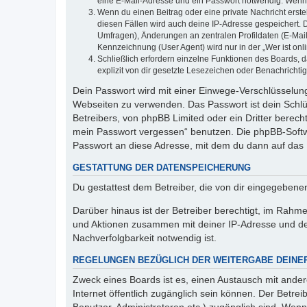
eine E-Mail-Adresse und ein Passwort notwendig. Wenn du
Wenn du einen Beitrag oder eine private Nachricht erste
diesen Fällen wird auch deine IP-Adresse gespeichert. 
Umfragen), Änderungen an zentralen Profildaten (E-Mai
Kennzeichnung (User Agent) wird nur in der „Wer ist onl
Schließlich erfordern einzelne Funktionen des Boards,
explizit von dir gesetzte Lesezeichen oder Benachrichti
Dein Passwort wird mit einer Einwege-Verschlüsselung 
Webseiten zu verwenden. Das Passwort ist dein Schlü
Betreibers, von phpBB Limited oder ein Dritter berec
mein Passwort vergessen“ benutzen. Die phpBB-Softw
Passwort an diese Adresse, mit dem du dann auf das 
GESTATTUNG DER DATENSPEICHERUNG
Du gestattest dem Betreiber, die von dir eingegeben
Darüber hinaus ist der Betreiber berechtigt, im Rahm
und Aktionen zusammen mit deiner IP-Adresse und de
Nachverfolgbarkeit notwendig ist.
REGELUNGEN BEZÜGLICH DER WEITERGABE DEINE
Zweck eines Boards ist es, einen Austausch mit andere
Internet öffentlich zugänglich sein können. Der Betrei