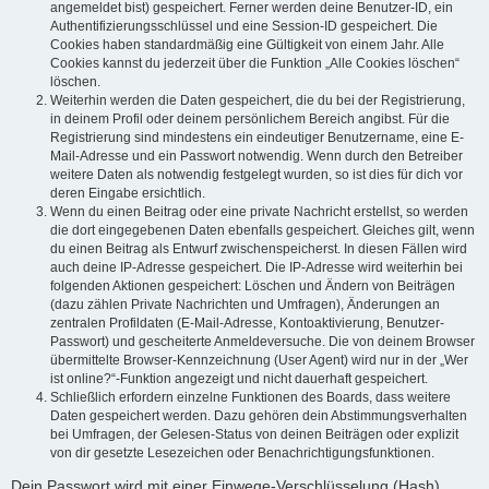
angemeldet bist) gespeichert. Ferner werden deine Benutzer-ID, ein
Authentifizierungsschlüssel und eine Session-ID gespeichert. Die
Cookies haben standardmäßig eine Gültigkeit von einem Jahr. Alle
Cookies kannst du jederzeit über die Funktion „Alle Cookies löschen“
löschen.
Weiterhin werden die Daten gespeichert, die du bei der Registrierung,
in deinem Profil oder deinem persönlichem Bereich angibst. Für die
Registrierung sind mindestens ein eindeutiger Benutzername, eine E-
Mail-Adresse und ein Passwort notwendig. Wenn durch den Betreiber
weitere Daten als notwendig festgelegt wurden, so ist dies für dich vor
deren Eingabe ersichtlich.
Wenn du einen Beitrag oder eine private Nachricht erstellst, so werden
die dort eingegebenen Daten ebenfalls gespeichert. Gleiches gilt, wenn
du einen Beitrag als Entwurf zwischenspeicherst. In diesen Fällen wird
auch deine IP-Adresse gespeichert. Die IP-Adresse wird weiterhin bei
folgenden Aktionen gespeichert: Löschen und Ändern von Beiträgen
(dazu zählen Private Nachrichten und Umfragen), Änderungen an
zentralen Profildaten (E-Mail-Adresse, Kontoaktivierung, Benutzer-
Passwort) und gescheiterte Anmeldeversuche. Die von deinem Browser
übermittelte Browser-Kennzeichnung (User Agent) wird nur in der „Wer
ist online?“-Funktion angezeigt und nicht dauerhaft gespeichert.
Schließlich erfordern einzelne Funktionen des Boards, dass weitere
Daten gespeichert werden. Dazu gehören dein Abstimmungsverhalten
bei Umfragen, der Gelesen-Status von deinen Beiträgen oder explizit
von dir gesetzte Lesezeichen oder Benachrichtigungsfunktionen.
Dein Passwort wird mit einer Einwege-Verschlüsselung (Hash)