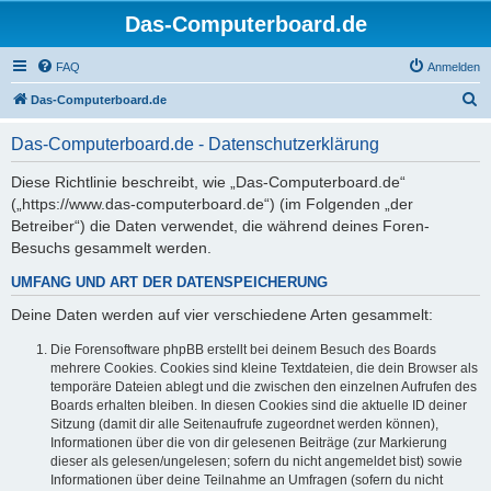
Das-Computerboard.de
FAQ
Anmelden
S
Das-Computerboard.de
u
Das-Computerboard.de - Datenschutzerklärung
c
h
Diese Richtlinie beschreibt, wie „Das-Computerboard.de“
(„https://www.das-computerboard.de“) (im Folgenden „der
e
Betreiber“) die Daten verwendet, die während deines Foren-
Besuchs gesammelt werden.
UMFANG UND ART DER DATENSPEICHERUNG
Deine Daten werden auf vier verschiedene Arten gesammelt:
Die Forensoftware phpBB erstellt bei deinem Besuch des Boards
mehrere Cookies. Cookies sind kleine Textdateien, die dein Browser als
temporäre Dateien ablegt und die zwischen den einzelnen Aufrufen des
Boards erhalten bleiben. In diesen Cookies sind die aktuelle ID deiner
Sitzung (damit dir alle Seitenaufrufe zugeordnet werden können),
Informationen über die von dir gelesenen Beiträge (zur Markierung
dieser als gelesen/ungelesen; sofern du nicht angemeldet bist) sowie
Informationen über deine Teilnahme an Umfragen (sofern du nicht