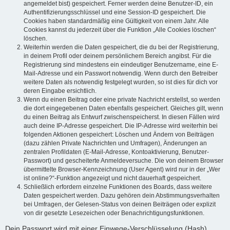
angemeldet bist) gespeichert. Ferner werden deine Benutzer-ID, ein
Authentifizierungsschlüssel und eine Session-ID gespeichert. Die
Cookies haben standardmäßig eine Gültigkeit von einem Jahr. Alle
Cookies kannst du jederzeit über die Funktion „Alle Cookies löschen“
löschen.
Weiterhin werden die Daten gespeichert, die du bei der Registrierung,
in deinem Profil oder deinem persönlichem Bereich angibst. Für die
Registrierung sind mindestens ein eindeutiger Benutzername, eine E-
Mail-Adresse und ein Passwort notwendig. Wenn durch den Betreiber
weitere Daten als notwendig festgelegt wurden, so ist dies für dich vor
deren Eingabe ersichtlich.
Wenn du einen Beitrag oder eine private Nachricht erstellst, so werden
die dort eingegebenen Daten ebenfalls gespeichert. Gleiches gilt, wenn
du einen Beitrag als Entwurf zwischenspeicherst. In diesen Fällen wird
auch deine IP-Adresse gespeichert. Die IP-Adresse wird weiterhin bei
folgenden Aktionen gespeichert: Löschen und Ändern von Beiträgen
(dazu zählen Private Nachrichten und Umfragen), Änderungen an
zentralen Profildaten (E-Mail-Adresse, Kontoaktivierung, Benutzer-
Passwort) und gescheiterte Anmeldeversuche. Die von deinem Browser
übermittelte Browser-Kennzeichnung (User Agent) wird nur in der „Wer
ist online?“-Funktion angezeigt und nicht dauerhaft gespeichert.
Schließlich erfordern einzelne Funktionen des Boards, dass weitere
Daten gespeichert werden. Dazu gehören dein Abstimmungsverhalten
bei Umfragen, der Gelesen-Status von deinen Beiträgen oder explizit
von dir gesetzte Lesezeichen oder Benachrichtigungsfunktionen.
Dein Passwort wird mit einer Einwege-Verschlüsselung (Hash)