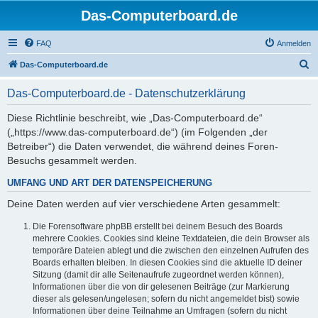
Das-Computerboard.de
FAQ
Anmelden
S
Das-Computerboard.de
u
Das-Computerboard.de - Datenschutzerklärung
c
h
Diese Richtlinie beschreibt, wie „Das-Computerboard.de“
(„https://www.das-computerboard.de“) (im Folgenden „der
e
Betreiber“) die Daten verwendet, die während deines Foren-
Besuchs gesammelt werden.
UMFANG UND ART DER DATENSPEICHERUNG
Deine Daten werden auf vier verschiedene Arten gesammelt:
Die Forensoftware phpBB erstellt bei deinem Besuch des Boards
mehrere Cookies. Cookies sind kleine Textdateien, die dein Browser als
temporäre Dateien ablegt und die zwischen den einzelnen Aufrufen des
Boards erhalten bleiben. In diesen Cookies sind die aktuelle ID deiner
Sitzung (damit dir alle Seitenaufrufe zugeordnet werden können),
Informationen über die von dir gelesenen Beiträge (zur Markierung
dieser als gelesen/ungelesen; sofern du nicht angemeldet bist) sowie
Informationen über deine Teilnahme an Umfragen (sofern du nicht