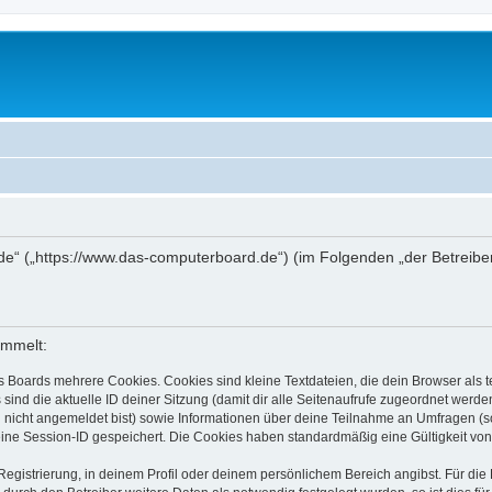
de“ („https://www.das-computerboard.de“) (im Folgenden „der Betreibe
ammelt:
s Boards mehrere Cookies. Cookies sind kleine Textdateien, die dein Browser als
 sind die aktuelle ID deiner Sitzung (damit dir alle Seitenaufrufe zugeordnet werd
u nicht angemeldet bist) sowie Informationen über deine Teilnahme an Umfragen (s
eine Session-ID gespeichert. Die Cookies haben standardmäßig eine Gültigkeit von 
Registrierung, in deinem Profil oder deinem persönlichem Bereich angibst. Für di