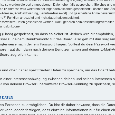
rch den Betreiber weitere Daten als notwendig festgelegt wurden, so ist dies für 
llst, so werden die dort eingegebenen Daten ebenfalls gespeichert. Gleiches gilt, 
Die IP-Adresse wird weiterhin bei folgenden Aktionen gespeichert: Löschen und Än
l-Adresse, Kontoaktivierung, Benutzer-Passwort) und gescheiterte Anmeldeversuch
ine?“-Funktion angezeigt und nicht dauerhaft gespeichert.
 dass weitere Daten gespeichert werden. Dazu gehören dein Abstimmungsverhalten
gungsfunktionen.
(Hash) gespeichert, so dass es sicher ist. Jedoch wird dir empfohlen, 
ssel zu deinem Benutzerkonto für das Board, also geh mit ihm sorgsam
htigterweise nach deinem Passwort fragen. Solltest du dein Passwort v
are fragt dich dann nach deinem Benutzernamen und deiner E-Mail-Ad
Board zugreifen kannst.
en und oben näher spezifizierten Daten zu speichern, um das Board bet
en einer Interessenabwägung zwischen deinen und seinen Interessen sow
r von deinem Browser übermittelter Browser-Kennung zu speichern, so
R DATEN
n Personen zu ermöglichen. Du bist dir daher bewusst, dass die Daten d
ber kann jedoch festlegen, dass einzelne Informationen nur für einen ei