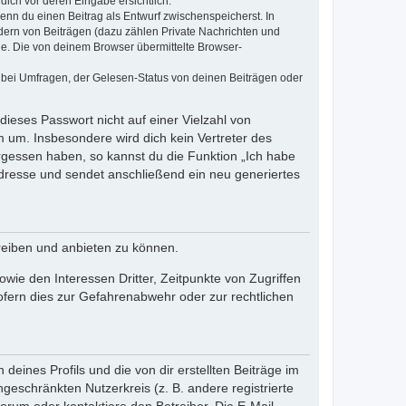
dich vor deren Eingabe ersichtlich.
wenn du einen Beitrag als Entwurf zwischenspeicherst. In
dern von Beiträgen (dazu zählen Private Nachrichten und
e. Die von deinem Browser übermittelte Browser-
 bei Umfragen, der Gelesen-Status von deinen Beiträgen oder
dieses Passwort nicht auf einer Vielzahl von
 um. Insbesondere wird dich kein Vertreter des
ergessen haben, so kannst du die Funktion „Ich habe
resse und sendet anschließend ein neu generiertes
reiben und anbieten zu können.
ie den Interessen Dritter, Zeitpunkte von Zugriffen
fern dies zur Gefahrenabwehr oder zur rechtlichen
eines Profils und die von dir erstellten Beiträge im
ngeschränkten Nutzerkreis (z. B. andere registrierte