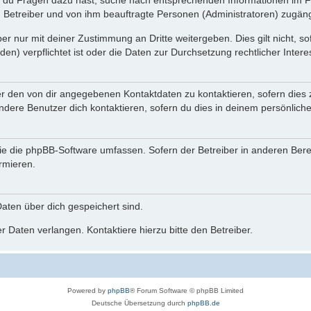
n du Fragen dazu hast, suche nach entsprechenden Informationen im Fo
n Betreiber und von ihm beauftragte Personen (Administratoren) zugäng
r nur mit deiner Zustimmung an Dritte weitergeben. Dies gilt nicht, s
n) verpflichtet ist oder die Daten zur Durchsetzung rechtlicher Interes
er den von dir angegebenen Kontaktdaten zu kontaktieren, sofern dies 
andere Benutzer dich kontaktieren, sofern du dies in deinem persönliche
, die die phpBB-Software umfassen. Sofern der Betreiber in anderen Be
ormieren.
 Daten über dich gespeichert sind.
 Daten verlangen. Kontaktiere hierzu bitte den Betreiber.
Powered by
phpBB
® Forum Software © phpBB Limited
Deutsche Übersetzung durch
phpBB.de