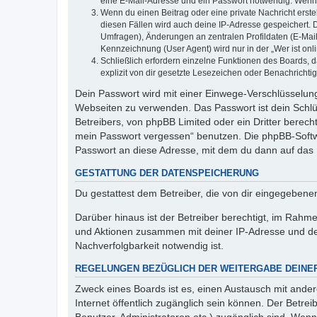
eine E-Mail-Adresse und ein Passwort notwendig. Wenn du
Wenn du einen Beitrag oder eine private Nachricht erste
diesen Fällen wird auch deine IP-Adresse gespeichert. 
Umfragen), Änderungen an zentralen Profildaten (E-Mai
Kennzeichnung (User Agent) wird nur in der „Wer ist onl
Schließlich erfordern einzelne Funktionen des Boards,
explizit von dir gesetzte Lesezeichen oder Benachrichti
Dein Passwort wird mit einer Einwege-Verschlüsselung 
Webseiten zu verwenden. Das Passwort ist dein Schlü
Betreibers, von phpBB Limited oder ein Dritter berec
mein Passwort vergessen“ benutzen. Die phpBB-Softw
Passwort an diese Adresse, mit dem du dann auf das 
GESTATTUNG DER DATENSPEICHERUNG
Du gestattest dem Betreiber, die von dir eingegeben
Darüber hinaus ist der Betreiber berechtigt, im Rahm
und Aktionen zusammen mit deiner IP-Adresse und de
Nachverfolgbarkeit notwendig ist.
REGELUNGEN BEZÜGLICH DER WEITERGABE DEINE
Zweck eines Boards ist es, einen Austausch mit andere
Internet öffentlich zugänglich sein können. Der Betrei