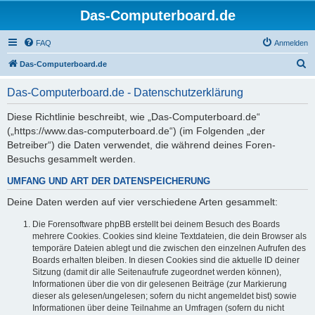
Das-Computerboard.de
FAQ
Anmelden
S
Das-Computerboard.de
u
Das-Computerboard.de - Datenschutzerklärung
c
h
Diese Richtlinie beschreibt, wie „Das-Computerboard.de“
(„https://www.das-computerboard.de“) (im Folgenden „der
e
Betreiber“) die Daten verwendet, die während deines Foren-
Besuchs gesammelt werden.
UMFANG UND ART DER DATENSPEICHERUNG
Deine Daten werden auf vier verschiedene Arten gesammelt:
Die Forensoftware phpBB erstellt bei deinem Besuch des Boards
mehrere Cookies. Cookies sind kleine Textdateien, die dein Browser als
temporäre Dateien ablegt und die zwischen den einzelnen Aufrufen des
Boards erhalten bleiben. In diesen Cookies sind die aktuelle ID deiner
Sitzung (damit dir alle Seitenaufrufe zugeordnet werden können),
Informationen über die von dir gelesenen Beiträge (zur Markierung
dieser als gelesen/ungelesen; sofern du nicht angemeldet bist) sowie
Informationen über deine Teilnahme an Umfragen (sofern du nicht