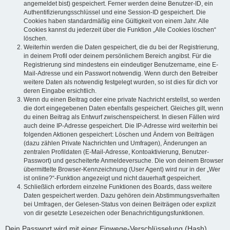
angemeldet bist) gespeichert. Ferner werden deine Benutzer-ID, ein
Authentifizierungsschlüssel und eine Session-ID gespeichert. Die
Cookies haben standardmäßig eine Gültigkeit von einem Jahr. Alle
Cookies kannst du jederzeit über die Funktion „Alle Cookies löschen“
löschen.
Weiterhin werden die Daten gespeichert, die du bei der Registrierung,
in deinem Profil oder deinem persönlichem Bereich angibst. Für die
Registrierung sind mindestens ein eindeutiger Benutzername, eine E-
Mail-Adresse und ein Passwort notwendig. Wenn durch den Betreiber
weitere Daten als notwendig festgelegt wurden, so ist dies für dich vor
deren Eingabe ersichtlich.
Wenn du einen Beitrag oder eine private Nachricht erstellst, so werden
die dort eingegebenen Daten ebenfalls gespeichert. Gleiches gilt, wenn
du einen Beitrag als Entwurf zwischenspeicherst. In diesen Fällen wird
auch deine IP-Adresse gespeichert. Die IP-Adresse wird weiterhin bei
folgenden Aktionen gespeichert: Löschen und Ändern von Beiträgen
(dazu zählen Private Nachrichten und Umfragen), Änderungen an
zentralen Profildaten (E-Mail-Adresse, Kontoaktivierung, Benutzer-
Passwort) und gescheiterte Anmeldeversuche. Die von deinem Browser
übermittelte Browser-Kennzeichnung (User Agent) wird nur in der „Wer
ist online?“-Funktion angezeigt und nicht dauerhaft gespeichert.
Schließlich erfordern einzelne Funktionen des Boards, dass weitere
Daten gespeichert werden. Dazu gehören dein Abstimmungsverhalten
bei Umfragen, der Gelesen-Status von deinen Beiträgen oder explizit
von dir gesetzte Lesezeichen oder Benachrichtigungsfunktionen.
Dein Passwort wird mit einer Einwege-Verschlüsselung (Hash)