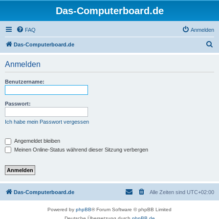
Das-Computerboard.de
FAQ
Anmelden
S
Das-Computerboard.de
u
Anmelden
c
h
Benutzername:
e
Passwort:
Ich habe mein Passwort vergessen
Angemeldet bleiben
Meinen Online-Status während dieser Sitzung verbergen
Das-Computerboard.de
Alle Zeiten sind
UTC+02:00
Powered by
phpBB
® Forum Software © phpBB Limited
Deutsche Übersetzung durch
phpBB.de