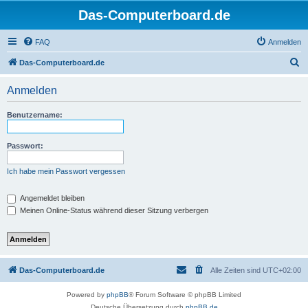
Das-Computerboard.de
FAQ
Anmelden
S
Das-Computerboard.de
u
Anmelden
c
h
Benutzername:
e
Passwort:
Ich habe mein Passwort vergessen
Angemeldet bleiben
Meinen Online-Status während dieser Sitzung verbergen
Das-Computerboard.de
Alle Zeiten sind
UTC+02:00
Powered by
phpBB
® Forum Software © phpBB Limited
Deutsche Übersetzung durch
phpBB.de