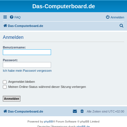
Das-Computerboard.de
FAQ
Anmelden
S
Das-Computerboard.de
u
Anmelden
c
h
Benutzername:
e
Passwort:
Ich habe mein Passwort vergessen
Angemeldet bleiben
Meinen Online-Status während dieser Sitzung verbergen
Das-Computerboard.de
Alle Zeiten sind
UTC+02:00
Powered by
phpBB
® Forum Software © phpBB Limited
Deutsche Übersetzung durch
phpBB.de