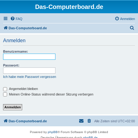
Das-Computerboard.de
FAQ
Anmelden
S
Das-Computerboard.de
u
Anmelden
c
h
Benutzername:
e
Passwort:
Ich habe mein Passwort vergessen
Angemeldet bleiben
Meinen Online-Status während dieser Sitzung verbergen
Das-Computerboard.de
Alle Zeiten sind
UTC+02:00
Powered by
phpBB
® Forum Software © phpBB Limited
Deutsche Übersetzung durch
phpBB.de