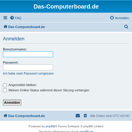
Das-Computerboard.de
FAQ
Anmelden
S
Das-Computerboard.de
u
Anmelden
c
h
Benutzername:
e
Passwort:
Ich habe mein Passwort vergessen
Angemeldet bleiben
Meinen Online-Status während dieser Sitzung verbergen
Das-Computerboard.de
Alle Zeiten sind
UTC+02:00
Powered by
phpBB
® Forum Software © phpBB Limited
Deutsche Übersetzung durch
phpBB.de