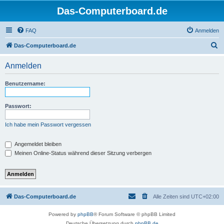
Das-Computerboard.de
FAQ
Anmelden
S
Das-Computerboard.de
u
Anmelden
c
h
Benutzername:
e
Passwort:
Ich habe mein Passwort vergessen
Angemeldet bleiben
Meinen Online-Status während dieser Sitzung verbergen
Das-Computerboard.de
Alle Zeiten sind
UTC+02:00
Powered by
phpBB
® Forum Software © phpBB Limited
Deutsche Übersetzung durch
phpBB.de