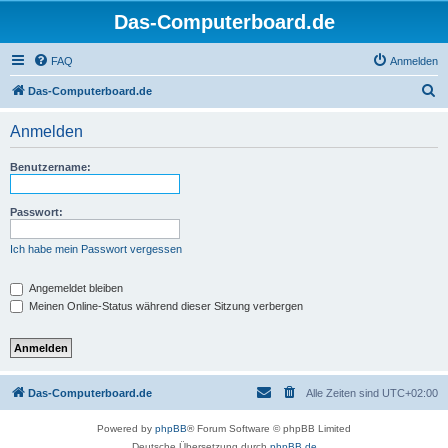
Das-Computerboard.de
FAQ
Anmelden
S
Das-Computerboard.de
u
Anmelden
c
h
Benutzername:
e
Passwort:
Ich habe mein Passwort vergessen
Angemeldet bleiben
Meinen Online-Status während dieser Sitzung verbergen
Das-Computerboard.de
Alle Zeiten sind
UTC+02:00
Powered by
phpBB
® Forum Software © phpBB Limited
Deutsche Übersetzung durch
phpBB.de