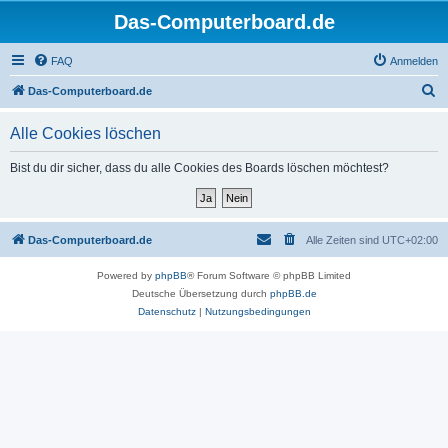
Das-Computerboard.de
FAQ
Anmelden
S
Das-Computerboard.de
u
Alle Cookies löschen
c
h
Bist du dir sicher, dass du alle Cookies des Boards löschen möchtest?
e
Das-Computerboard.de
Alle Zeiten sind
UTC+02:00
Powered by
phpBB
® Forum Software © phpBB Limited
Deutsche Übersetzung durch
phpBB.de
Datenschutz
|
Nutzungsbedingungen