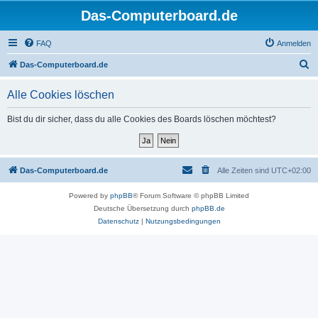
Das-Computerboard.de
FAQ
Anmelden
S
Das-Computerboard.de
u
Alle Cookies löschen
c
h
Bist du dir sicher, dass du alle Cookies des Boards löschen möchtest?
e
Das-Computerboard.de
Alle Zeiten sind
UTC+02:00
Powered by
phpBB
® Forum Software © phpBB Limited
Deutsche Übersetzung durch
phpBB.de
Datenschutz
|
Nutzungsbedingungen