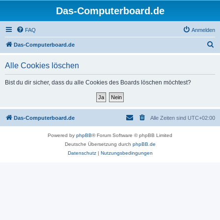
Das-Computerboard.de
FAQ
Anmelden
S
Das-Computerboard.de
u
Alle Cookies löschen
c
h
Bist du dir sicher, dass du alle Cookies des Boards löschen möchtest?
e
Das-Computerboard.de
Alle Zeiten sind
UTC+02:00
Powered by
phpBB
® Forum Software © phpBB Limited
Deutsche Übersetzung durch
phpBB.de
Datenschutz
|
Nutzungsbedingungen