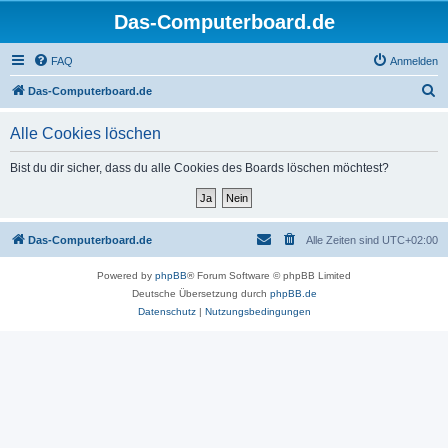
Das-Computerboard.de
FAQ
Anmelden
S
Das-Computerboard.de
u
Alle Cookies löschen
c
h
Bist du dir sicher, dass du alle Cookies des Boards löschen möchtest?
e
Das-Computerboard.de
Alle Zeiten sind
UTC+02:00
Powered by
phpBB
® Forum Software © phpBB Limited
Deutsche Übersetzung durch
phpBB.de
Datenschutz
|
Nutzungsbedingungen