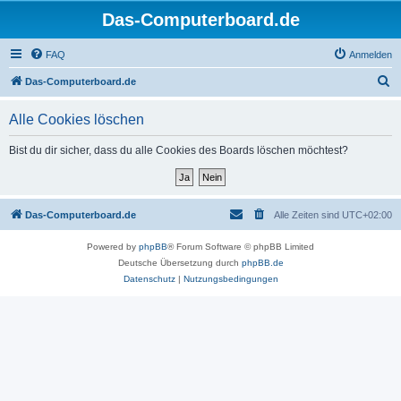
Das-Computerboard.de
FAQ
Anmelden
S
Das-Computerboard.de
u
Alle Cookies löschen
c
h
Bist du dir sicher, dass du alle Cookies des Boards löschen möchtest?
e
Das-Computerboard.de
Alle Zeiten sind
UTC+02:00
Powered by
phpBB
® Forum Software © phpBB Limited
Deutsche Übersetzung durch
phpBB.de
Datenschutz
|
Nutzungsbedingungen