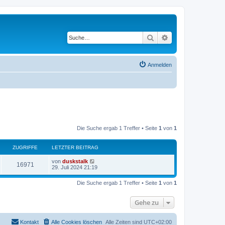
Suche
Erweiterte Suche
Anmelden
Die Suche ergab 1 Treffer • Seite
1
von
1
ZUGRIFFE
LETZTER BEITRAG
von
duskstalk
16971
29. Juli 2024 21:19
Die Suche ergab 1 Treffer • Seite
1
von
1
Gehe zu
Kontakt
Alle Cookies löschen
Alle Zeiten sind
UTC+02:00