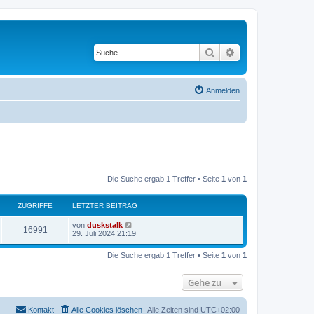
Suche
Erweiterte Suche
Anmelden
Die Suche ergab 1 Treffer • Seite
1
von
1
ZUGRIFFE
LETZTER BEITRAG
von
duskstalk
16991
29. Juli 2024 21:19
Die Suche ergab 1 Treffer • Seite
1
von
1
Gehe zu
Kontakt
Alle Cookies löschen
Alle Zeiten sind
UTC+02:00