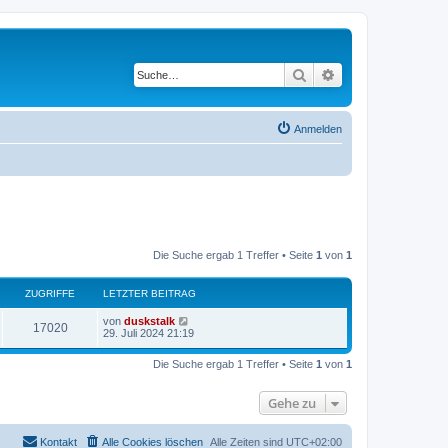
Suche
Erweiterte Suche
Anmelden
Die Suche ergab 1 Treffer • Seite
1
von
1
ZUGRIFFE
LETZTER BEITRAG
von
duskstalk
17020
29. Juli 2024 21:19
Die Suche ergab 1 Treffer • Seite
1
von
1
Gehe zu
Kontakt
Alle Cookies löschen
Alle Zeiten sind
UTC+02:00