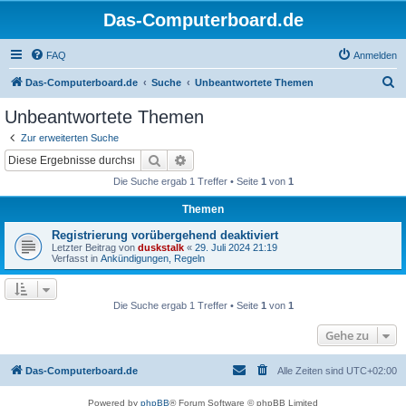
Das-Computerboard.de
FAQ
Anmelden
S
Das-Computerboard.de
Suche
Unbeantwortete Themen
u
Unbeantwortete Themen
c
Zur erweiterten Suche
h
Suche
Erweiterte Suche
e
Die Suche ergab 1 Treffer • Seite
1
von
1
Themen
Registrierung vorübergehend deaktiviert
Letzter Beitrag von
duskstalk
«
29. Juli 2024 21:19
Verfasst in
Ankündigungen, Regeln
Die Suche ergab 1 Treffer • Seite
1
von
1
Gehe zu
Das-Computerboard.de
Alle Zeiten sind
UTC+02:00
Powered by
phpBB
® Forum Software © phpBB Limited