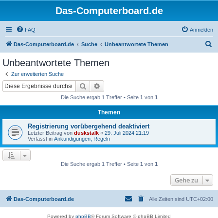
Das-Computerboard.de
FAQ
Anmelden
S
Das-Computerboard.de
Suche
Unbeantwortete Themen
u
Unbeantwortete Themen
c
Zur erweiterten Suche
h
Suche
Erweiterte Suche
e
Die Suche ergab 1 Treffer • Seite
1
von
1
Themen
Registrierung vorübergehend deaktiviert
Letzter Beitrag von
duskstalk
«
29. Juli 2024 21:19
Verfasst in
Ankündigungen, Regeln
Die Suche ergab 1 Treffer • Seite
1
von
1
Gehe zu
Das-Computerboard.de
Alle Zeiten sind
UTC+02:00
Powered by
phpBB
® Forum Software © phpBB Limited