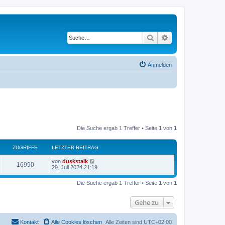
Suche
Erweiterte Suche
Anmelden
Die Suche ergab 1 Treffer • Seite
1
von
1
ZUGRIFFE
LETZTER BEITRAG
von
duskstalk
16990
29. Juli 2024 21:19
Die Suche ergab 1 Treffer • Seite
1
von
1
Gehe zu
Kontakt
Alle Cookies löschen
Alle Zeiten sind
UTC+02:00