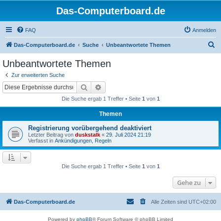
Das-Computerboard.de
FAQ
Anmelden
S
Das-Computerboard.de
Suche
Unbeantwortete Themen
u
Unbeantwortete Themen
c
Zur erweiterten Suche
h
Suche
Erweiterte Suche
e
Die Suche ergab 1 Treffer • Seite
1
von
1
Themen
Registrierung vorübergehend deaktiviert
Letzter Beitrag von
duskstalk
«
29. Juli 2024 21:19
Verfasst in
Ankündigungen, Regeln
Die Suche ergab 1 Treffer • Seite
1
von
1
Gehe zu
Das-Computerboard.de
Alle Zeiten sind
UTC+02:00
Powered by
phpBB
® Forum Software © phpBB Limited